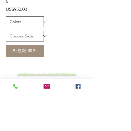
5
가격
US$950.00
카트에 추가
TERMS AND CONDITIONS
PRIVACY STATEMENT
LEAVE US FEEDBACK