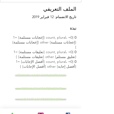
الملف التعريفي
تاريخ الانضمام: 12 فبراير 2019
نبذة
0
{count, plural، =0 {إعجابات مستلمة} =1
{إعجابات مستلمة} other {إعجابات مستلمة}
}
0
{count, plural، =0 {تعليقات مستلمة} =1
{تعليق مستلم} other {تعليقات مستلمة} }
0
{count, plural، =0 {أفضل الإجابات} =1
{أفضل إجابة} other {أفضل الإجابات} }
TERMS AND CONDITIONS
PRIVACY STATEMENT
LEAVE US FEEDBACK